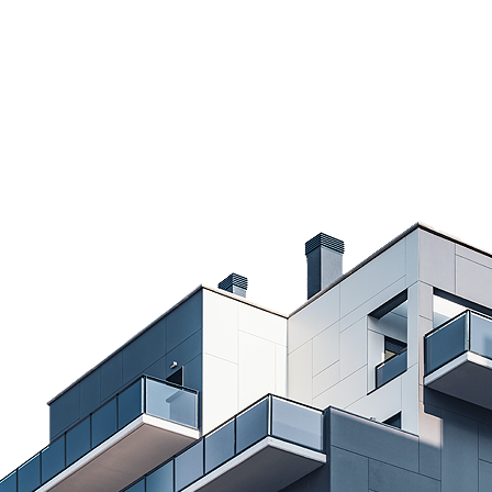
Home
About
Our Services
Contact
ects