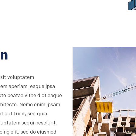
on
 sit voluptatem
rem aperiam, eaque ipsa
ecto beatae vitae dict eaque
architecto. Nemo enim ipsam
t aut fugit, sed quia
luptatem sequi nesciunt.
cing elit, sed do eiusmod