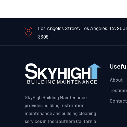
Los Angeles Street, Los Angeles, CA 900
3308
Useful
About
Testimo
SkyHigh Building Maintenance
Contact
provides building restoration,
maintenance and building cleaning
services in the Southern California