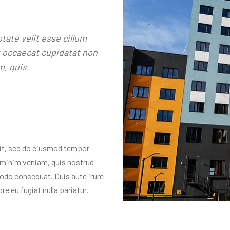
ptate velit esse cillum
nt occaecat cupidatat non
m, quis
lit, sed do eiusmod tempor
d minim veniam, quis nostrud
modo consequat. Duis aute irure
re eu fugiat nulla pariatur.