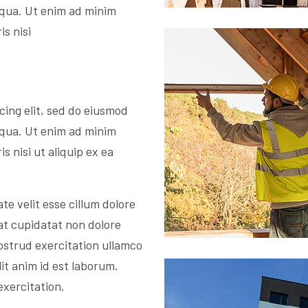
iqua. Ut enim ad minim
s nisi
cing elit, sed do eiusmod
iqua. Ut enim ad minim
s nisi ut aliquip ex ea
te velit esse cillum dolore
at cupidatat non dolore
ostrud exercitation ullamco
lit anim id est laborum.
exercitation.