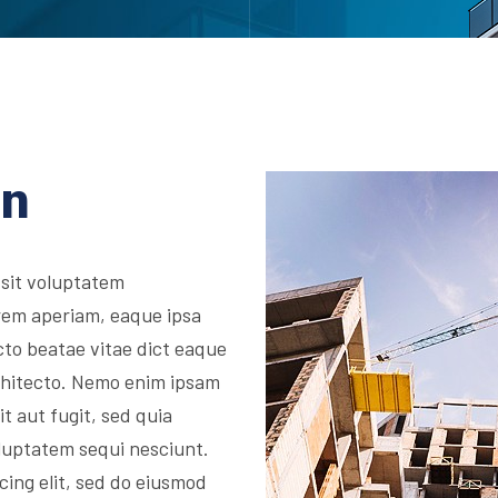
on
 sit voluptatem
rem aperiam, eaque ipsa
ecto beatae vitae dict eaque
architecto. Nemo enim ipsam
t aut fugit, sed quia
luptatem sequi nesciunt.
cing elit, sed do eiusmod