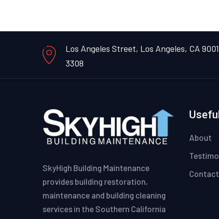
Los Angeles Street, Los Angeles, CA 900
3308
Useful
About
Testimo
SkyHigh Building Maintenance
Contact
provides building restoration,
maintenance and building cleaning
services in the Southern California