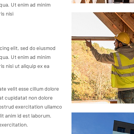
iqua. Ut enim ad minim
s nisi
cing elit, sed do eiusmod
iqua. Ut enim ad minim
s nisi ut aliquip ex ea
te velit esse cillum dolore
at cupidatat non dolore
ostrud exercitation ullamco
lit anim id est laborum.
exercitation.