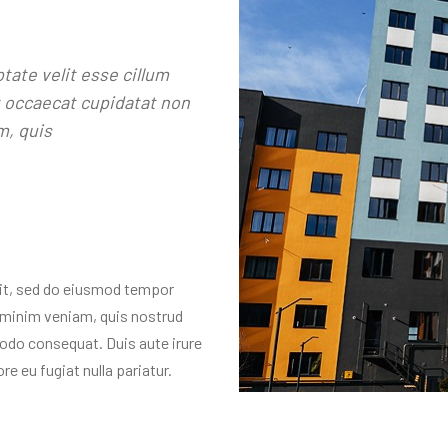
ptate velit esse cillum
nt occaecat cupidatat non
m, quis
lit, sed do eiusmod tempor
d minim veniam, quis nostrud
modo consequat. Duis aute irure
re eu fugiat nulla pariatur.