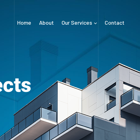
Home
About
Our Services
Contact
ects